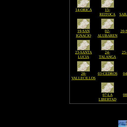
14-ORICA
15-
REITOCA
SAB
19-SAN
02-
20-
IGNACIO
ALUBAREN
23-SANTA
24-
25
LUCIA
TALANGA
28-
03-CEDROS
0
VALLECILLOS
07-LA
0
LIBERTAD