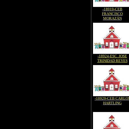
-18919-CEB
FRANCISCO
MORAZÁN
-18924-ESC. JOSE
TRINIDAD REYES
-18929-CEB CARLO
HARTLING