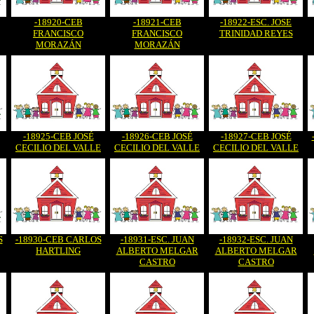
-18920-CEB
-18921-CEB
-18922-ESC. JOSE
FRANCISCO
FRANCISCO
TRINIDAD REYES
MORAZÁN
MORAZÁN
-18925-CEB JOSÉ
-18926-CEB JOSÉ
-18927-CEB JOSÉ
CECILIO DEL VALLE
CECILIO DEL VALLE
CECILIO DEL VALLE
S
-18930-CEB CARLOS
-18931-ESC. JUAN
-18932-ESC. JUAN
HARTLING
ALBERTO MELGAR
ALBERTO MELGAR
CASTRO
CASTRO