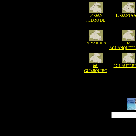
14-SAN
15-SANTA 
PEDRO DE
19-YARULA
02-
AGUANQUETE
06-
07-LAUTER
GUAJIQUIRO