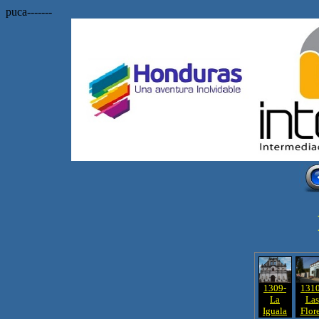
puca-------
1309-
1310
La
Las
Iguala
Flor