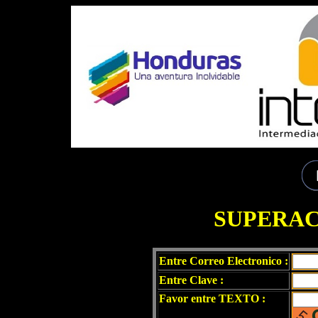
SUPERAC
Entre Correo Electronico :
Entre Clave :
Favor entre TEXTO :