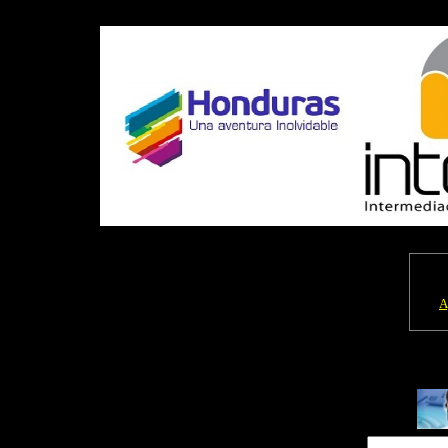
agroneg-------
A