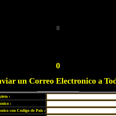
0
viar un Correo Electronico a To
leto :
onico :
nico con Codigo de Pais :