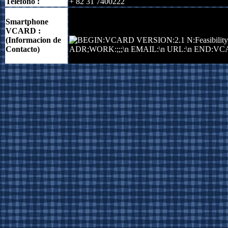
Teléfono :
+ 82 31 7400222
Smartphone
VCARD :
-----------
(Informacion de
Contacto)